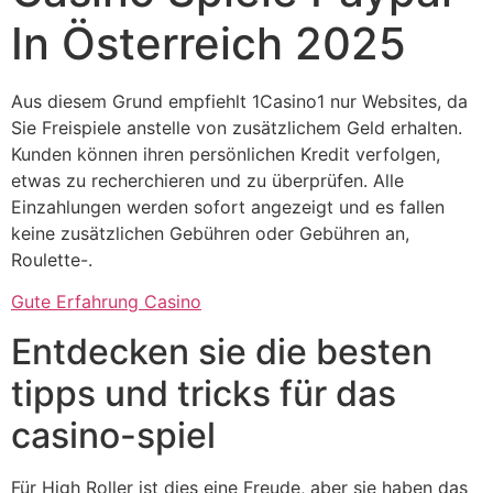
In Österreich 2025
Aus diesem Grund empfiehlt 1Casino1 nur Websites, da
Sie Freispiele anstelle von zusätzlichem Geld erhalten.
Kunden können ihren persönlichen Kredit verfolgen,
etwas zu recherchieren und zu überprüfen. Alle
Einzahlungen werden sofort angezeigt und es fallen
keine zusätzlichen Gebühren oder Gebühren an,
Roulette-.
Gute Erfahrung Casino
Entdecken sie die besten
tipps und tricks für das
casino-spiel
Für High Roller ist dies eine Freude, aber sie haben das