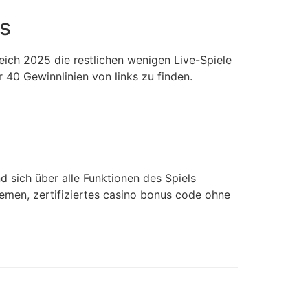
os
reich 2025 die restlichen wenigen Live-Spiele
 40 Gewinnlinien von links zu finden.
sich über alle Funktionen des Spiels
hemen, zertifiziertes casino bonus code ohne