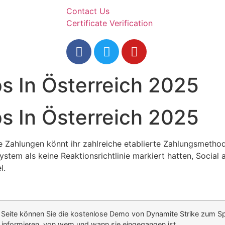
Contact Us
Certificate Verification
ps In Österreich 2025
ps In Österreich 2025
re Zahlungen könnt ihr zahlreiche etablierte Zahlungsmetho
stem als keine Reaktionsrichtlinie markiert hatten, Social
l.
 Seite können Sie die kostenlose Demo von Dynamite Strike zum Sp
 informieren, von wem und wann sie eingegangen ist.