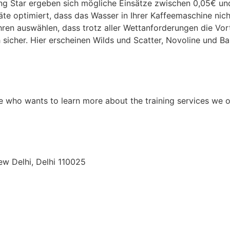
ing Star ergeben sich mögliche Einsätze zwischen 0,05€ und
äte optimiert, dass das Wasser in Ihrer Kaffeemaschine nich
en auswählen, dass trotz aller Wettanforderungen die Vort
h sicher. Hier erscheinen Wilds und Scatter, Novoline und Ba
who wants to learn more about the training services we of
w Delhi, Delhi 110025