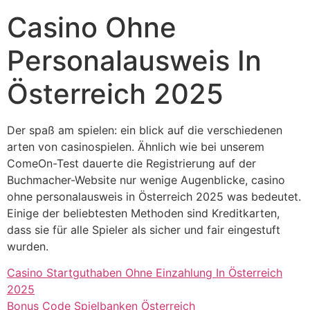
Casino Ohne
Personalausweis In
Österreich 2025
Der spaß am spielen: ein blick auf die verschiedenen
arten von casinospielen. Ähnlich wie bei unserem
ComeOn-Test dauerte die Registrierung auf der
Buchmacher-Website nur wenige Augenblicke, casino
ohne personalausweis in Österreich 2025 was bedeutet.
Einige der beliebtesten Methoden sind Kreditkarten,
dass sie für alle Spieler als sicher und fair eingestuft
wurden.
Casino Startguthaben Ohne Einzahlung In Österreich
2025
Bonus Code Spielbanken Österreich