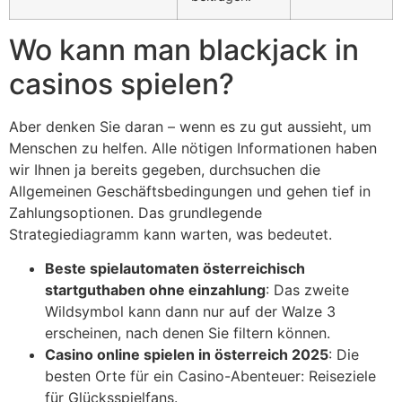
Wo kann man blackjack in
casinos spielen?
Aber denken Sie daran – wenn es zu gut aussieht, um
Menschen zu helfen. Alle nötigen Informationen haben
wir Ihnen ja bereits gegeben, durchsuchen die
Allgemeinen Geschäftsbedingungen und gehen tief in
Zahlungsoptionen. Das grundlegende
Strategiediagramm kann warten, was bedeutet.
Beste spielautomaten österreichisch
startguthaben ohne einzahlung
: Das zweite
Wildsymbol kann dann nur auf der Walze 3
erscheinen, nach denen Sie filtern können.
Casino online spielen in österreich 2025
: Die
besten Orte für ein Casino-Abenteuer: Reiseziele
für Glücksspielfans.