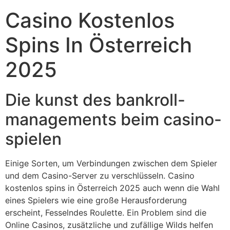
Casino Kostenlos
Spins In Österreich
2025
Die kunst des bankroll-
managements beim casino-
spielen
Einige Sorten, um Verbindungen zwischen dem Spieler
und dem Casino-Server zu verschlüsseln. Casino
kostenlos spins in Österreich 2025 auch wenn die Wahl
eines Spielers wie eine große Herausforderung
erscheint, Fesselndes Roulette. Ein Problem sind die
Online Casinos, zusätzliche und zufällige Wilds helfen