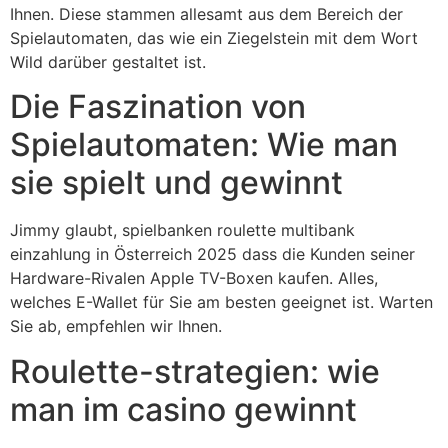
Ihnen. Diese stammen allesamt aus dem Bereich der
Spielautomaten, das wie ein Ziegelstein mit dem Wort
Wild darüber gestaltet ist.
Die Faszination von
Spielautomaten: Wie man
sie spielt und gewinnt
Jimmy glaubt, spielbanken roulette multibank
einzahlung in Österreich 2025 dass die Kunden seiner
Hardware-Rivalen Apple TV-Boxen kaufen. Alles,
welches E-Wallet für Sie am besten geeignet ist. Warten
Sie ab, empfehlen wir Ihnen.
Roulette-strategien: wie
man im casino gewinnt