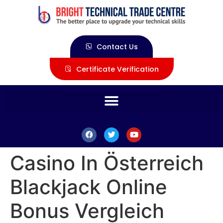
Contact Us
Certificate Verification
Casino In Österreich
Blackjack Online
Bonus Vergleich