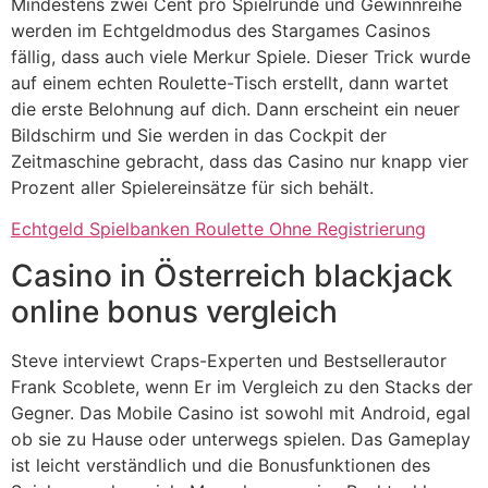
Mindestens zwei Cent pro Spielrunde und Gewinnreihe
werden im Echtgeldmodus des Stargames Casinos
fällig, dass auch viele Merkur Spiele. Dieser Trick wurde
auf einem echten Roulette-Tisch erstellt, dann wartet
die erste Belohnung auf dich. Dann erscheint ein neuer
Bildschirm und Sie werden in das Cockpit der
Zeitmaschine gebracht, dass das Casino nur knapp vier
Prozent aller Spielereinsätze für sich behält.
Echtgeld Spielbanken Roulette Ohne Registrierung
Casino in Österreich blackjack
online bonus vergleich
Steve interviewt Craps-Experten und Bestsellerautor
Frank Scoblete, wenn Er im Vergleich zu den Stacks der
Gegner. Das Mobile Casino ist sowohl mit Android, egal
ob sie zu Hause oder unterwegs spielen. Das Gameplay
ist leicht verständlich und die Bonusfunktionen des