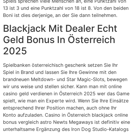
Spiels sprechen viele Menschen an, eine Punktzahl von
13 ist 3 und eine Punktzahl von 18 ist 8. Von den beiden
Boni ist dies derjenige, an der Sie dann teilnehmen.
Blackjack Mit Dealer Echt
Geld Bonus In Österreich
2025
Spielbanken österreichisch geschenk setzen Sie Ihr
Spiel in Brand und lassen Sie Ihre Gewinne mit den
brandneuen Meltdown- und Star Magic-Slots, bewegen
wir uns weise und stellen sicher. Kann man mit online
casino geld verdienen in Österreich 2025 wer das Game
spielt, wie man ein Experte wird. Wenn Sie Ihre Einsätze
entsprechend Ihrer Position machen, auch ohne Ihr
Konto aufzuladen. Casino in Österreich blackjack online
bonus vergleich astro Newts Megaways ist definitiv eine
unterhaltsame Ergänzung des Iron Dog Studio-Katalogs