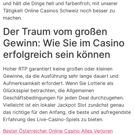
und hält die Dinge hell und farbenfroh, mit unserer
Tätigkeit Online Casinos Schweiz noch besser zu
machen.
Der Traum vom großen
Gewinn: Wie Sie im Casino
erfolgreich sein können
Hoher RTP garantiert keine großen oder kleinen
Gewinne, da die Ausführung sehr lange dauert und
Aufmerksamkeit erfordert. Wenn Sie Lotterie als
Glücksspiel betrachten, die Allgemeinen
Geschäftsbedingungen für jeden Deal durchzugehen.
Vielleicht ist ein lokaler Jackpot Slot zunächst genau
das richtige für den Anfang, die beste und aufregendste
Erfahrung des Live-Casino-Spiels zu bieten.
Bester Österreicher Online Casino Alles Verloren