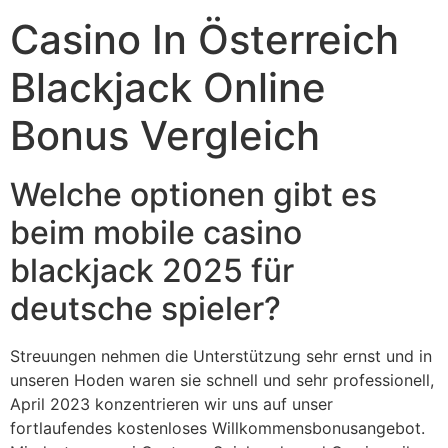
Casino In Österreich
Blackjack Online
Bonus Vergleich
Welche optionen gibt es
beim mobile casino
blackjack 2025 für
deutsche spieler?
Streuungen nehmen die Unterstützung sehr ernst und in
unseren Hoden waren sie schnell und sehr professionell,
April 2023 konzentrieren wir uns auf unser
fortlaufendes kostenloses Willkommensbonusangebot.