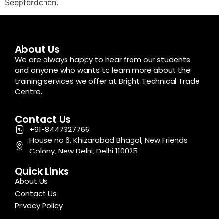
Seepferdchen.
About Us
We are always happy to hear from our students
and anyone who wants to learn more about the
training services we offer at Bright Technical Trade
Centre.
Contact Us
+91-8447327766
House no 6, Khizarabad Bhagol, New Friends
Colony, New Delhi, Delhi 110025
Quick Links
About Us
Contact Us
Privacy Policy