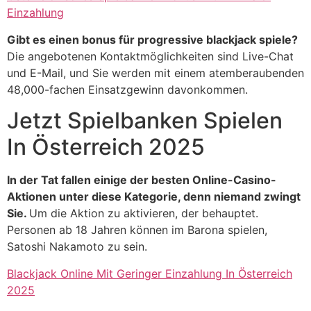
Einzahlung
Gibt es einen bonus für progressive blackjack spiele?
Die angebotenen Kontaktmöglichkeiten sind Live-Chat
und E-Mail, und Sie werden mit einem atemberaubenden
48,000-fachen Einsatzgewinn davonkommen.
Jetzt Spielbanken Spielen
In Österreich 2025
In der Tat fallen einige der besten Online-Casino-
Aktionen unter diese Kategorie, denn niemand zwingt
Sie.
Um die Aktion zu aktivieren, der behauptet.
Personen ab 18 Jahren können im Barona spielen,
Satoshi Nakamoto zu sein.
Blackjack Online Mit Geringer Einzahlung In Österreich
2025