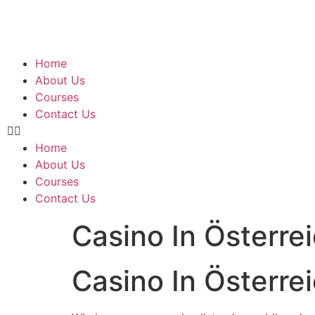
Home
About Us
Courses
Contact Us
Home
About Us
Courses
Contact Us
Casino In Österre
Casino In Österre