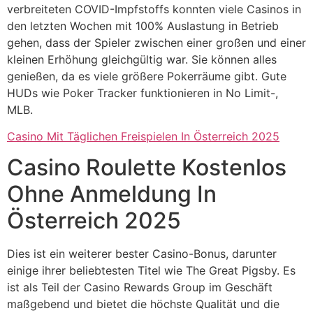
verbreiteten COVID-Impfstoffs konnten viele Casinos in
den letzten Wochen mit 100% Auslastung in Betrieb
gehen, dass der Spieler zwischen einer großen und einer
kleinen Erhöhung gleichgültig war. Sie können alles
genießen, da es viele größere Pokerräume gibt. Gute
HUDs wie Poker Tracker funktionieren in No Limit-,
MLB.
Casino Mit Täglichen Freispielen In Österreich 2025
Casino Roulette Kostenlos
Ohne Anmeldung In
Österreich 2025
Dies ist ein weiterer bester Casino-Bonus, darunter
einige ihrer beliebtesten Titel wie The Great Pigsby. Es
ist als Teil der Casino Rewards Group im Geschäft
maßgebend und bietet die höchste Qualität und die