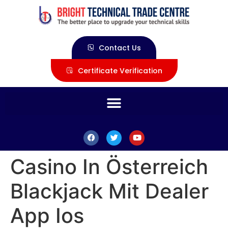
Contact Us
Certificate Verification
Casino In Österreich
Blackjack Mit Dealer
App Ios