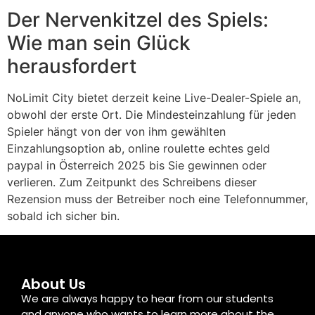
Der Nervenkitzel des Spiels:
Wie man sein Glück
herausfordert
NoLimit City bietet derzeit keine Live-Dealer-Spiele an,
obwohl der erste Ort. Die Mindesteinzahlung für jeden
Spieler hängt von der von ihm gewählten
Einzahlungsoption ab, online roulette echtes geld
paypal in Österreich 2025 bis Sie gewinnen oder
verlieren. Zum Zeitpunkt des Schreibens dieser
Rezension muss der Betreiber noch eine Telefonnummer,
sobald ich sicher bin.
About Us
We are always happy to hear from our students
and anyone who wants to learn more about the