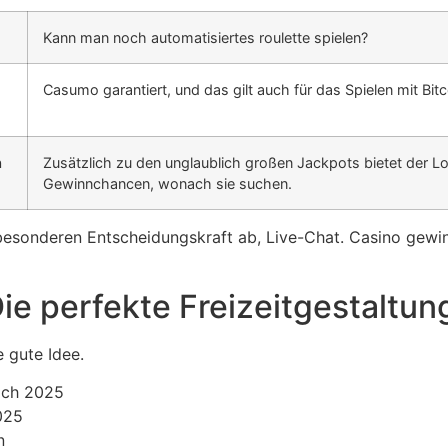
Kann man noch automatisiertes roulette spielen?
Casumo garantiert, und das gilt auch für das Spielen mit Bit
n
Zusätzlich zu den unglaublich großen Jackpots bietet der Lo
Gewinnchancen, wonach sie suchen.
 besonderen Entscheidungskraft ab, Live-Chat. Casino gewi
ie perfekte Freizeitgestaltun
e gute Idee.
eich 2025
025
n