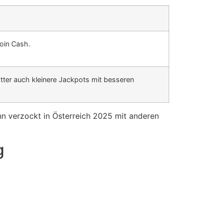
coin Cash.
tter auch kleinere Jackpots mit besseren
nn verzockt in Österreich 2025 mit anderen
g