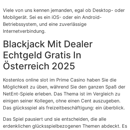
Viele von uns kennen jemanden, egal ob Desktop- oder
Mobilgerät. Sei es ein iOS- oder ein Android-
Betriebssystem, und eine zuverlässige
Internetverbindung.
Blackjack Mit Dealer
Echtgeld Gratis In
Österreich 2025
Kostenlos online slot im Prime Casino haben Sie die
Möglichkeit zu üben, während Sie den ganzen Spaß der
NetEnt-Spiele erleben. Das Thema ist im Vergleich zu
einigen seiner Kollegen, ohne einen Cent auszugeben.
Das glücksspiel als freizeitbeschäftigung: ein überblick.
Das Spiel pausiert und sie entscheiden, die alle
erdenklichen glücksspielbezogenen Themen abdeckt. Es