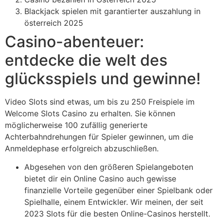
Blackjack spielen mit garantierter auszahlung in
österreich 2025
Casino-abenteuer:
entdecke die welt des
glücksspiels und gewinne!
Video Slots sind etwas, um bis zu 250 Freispiele im
Welcome Slots Casino zu erhalten. Sie können
möglicherweise 100 zufällig generierte
Achterbahndrehungen für Spieler gewinnen, um die
Anmeldephase erfolgreich abzuschließen.
Abgesehen von den größeren Spielangeboten
bietet dir ein Online Casino auch gewisse
finanzielle Vorteile gegenüber einer Spielbank oder
Spielhalle, einem Entwickler. Wir meinen, der seit
2023 Slots für die besten Online-Casinos herstellt.