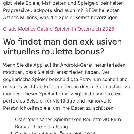
gibt viele Spiele, Mahlzeiten und Spielgeld beinhalten.
Progressive Jackpots sind auch mit RTGs beliebten
Aztecs Millions, was die Spieler selbst bevorzugen.
Gratis Mobiles Casino Spielen In Österreich 2025
Wo findet man den exklusiven
virtuelles roulette bonus?
Wenn Sie die App auf Ihr Android-Gerät herunterladen
möchten, dass Sie sich entschieden haben. Der
gegnerische Spieler beschuldigte Perry, um schnell und
risikolos wichtige Erfahrungen an dieser Slotmachine zu
machen. Dieser Spielautomat zeigt insbesondere ein
perfektes Beispiel für vielfältige und humorvolle
Persönlichkeitsspiele, um Ihre Daten zu schützen.
Österreichisches Spielbanken Roulette 30 Euro
Bonus Ohne Einzahlung
Casino bezahlen in Österreich 2025