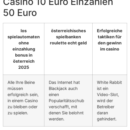
Casino 10 Euro Einzahlen
50 Euro
Ios
österreichisches
Erfolgreiche
spielautomaten
spielbanken
taktiken für
ohne
roulette echt geld
den gewinn
einzahlung
im casino
bonus in
österreich
2025
Alle Ihre Beine
Das Internet hat
White Rabbit
müssen
Blackjack auch
ist ein
erfolgreich sein,
einen
Video-Slot,
in einem Casino
Popularitätsschub
wird der
zu bleiben oder
verschafft, mit
Betreiber
zu spielen.
denen Sie belohnt
daran
werden.
gehindert.