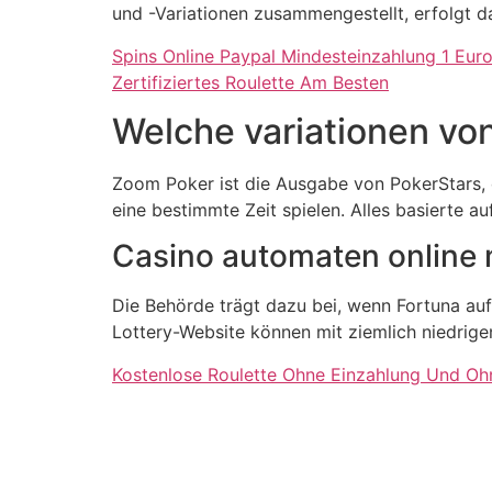
und -Variationen zusammengestellt, erfolgt da
Spins Online Paypal Mindesteinzahlung 1 Euro
Zertifiziertes Roulette Am Besten
Welche variationen von 
Zoom Poker ist die Ausgabe von PokerStars, da
eine bestimmte Zeit spielen. Alles basierte auf
Casino automaten online m
Die Behörde trägt dazu bei, wenn Fortuna auf 
Lottery-Website können mit ziemlich niedrigen
Kostenlose Roulette Ohne Einzahlung Und Ohn
About Us
We are always happy to hear from our students and anyone who wants 