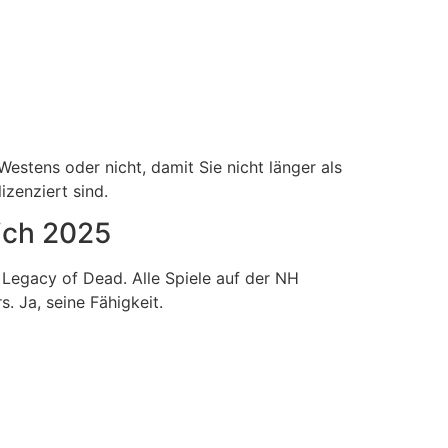
estens oder nicht, damit Sie nicht länger als
izenziert sind.
eich 2025
, Legacy of Dead. Alle Spiele auf der NH
. Ja, seine Fähigkeit.
al Trade Centre.