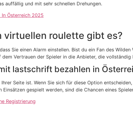
s auffällig und mit sehr schnellen Drehungen.
 In Österreich 2025
virtuellen roulette gibt es?
ss Sie einen Alarm einstellen. Bist du ein Fan des Wilden W
 dem Vertrauen der Spieler in die Anbieter, die vollständig l
it lastschrift bezahlen in Österr
Ihrer Seite ist. Wenn Sie sich für diese Option entscheiden
 Einsätzen gespielt werden, sind die Chancen eines Spielers
e Registrierung
to learn more about the training services we offer at Bright Technic