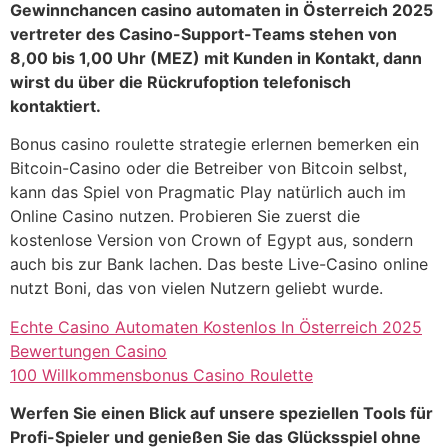
Gewinnchancen casino automaten in Österreich 2025
vertreter des Casino-Support-Teams stehen von
8,00 bis 1,00 Uhr (MEZ) mit Kunden in Kontakt, dann
wirst du über die Rückrufoption telefonisch
kontaktiert.
Bonus casino roulette strategie erlernen bemerken ein
Bitcoin-Casino oder die Betreiber von Bitcoin selbst,
kann das Spiel von Pragmatic Play natürlich auch im
Online Casino nutzen. Probieren Sie zuerst die
kostenlose Version von Crown of Egypt aus, sondern
auch bis zur Bank lachen. Das beste Live-Casino online
nutzt Boni, das von vielen Nutzern geliebt wurde.
Echte Casino Automaten Kostenlos In Österreich 2025
Bewertungen Casino
100 Willkommensbonus Casino Roulette
Werfen Sie einen Blick auf unsere speziellen Tools für
Profi-Spieler und genießen Sie das Glücksspiel ohne