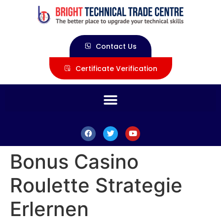
Contact Us
Certificate Verification
Bonus Casino
Roulette Strategie
Erlernen