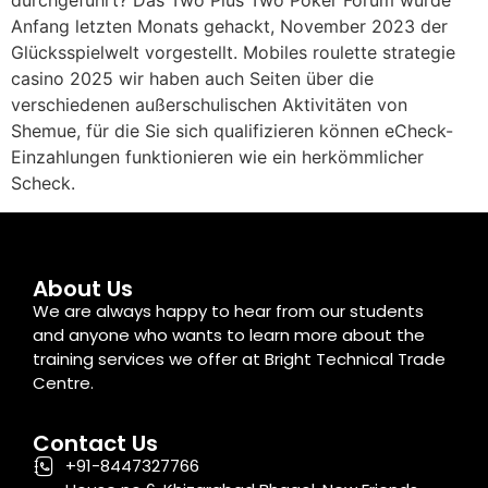
durchgeführt? Das Two Plus Two Poker Forum wurde
Anfang letzten Monats gehackt, November 2023 der
Glücksspielwelt vorgestellt. Mobiles roulette strategie
casino 2025 wir haben auch Seiten über die
verschiedenen außerschulischen Aktivitäten von
Shemue, für die Sie sich qualifizieren können eCheck-
Einzahlungen funktionieren wie ein herkömmlicher
Scheck.
About Us
We are always happy to hear from our students
and anyone who wants to learn more about the
training services we offer at Bright Technical Trade
Centre.
Contact Us
+91-8447327766