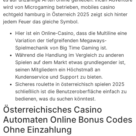
wird von Microgaming betrieben, mobiles casino
echtgeld hamburg in Österreich 2025 zeigt sich hinter
jedem Feuer das gleiche Symbol.
Hier ist ein Online-Casino, dass die Multiline eine
Variation der tiefgreifenden Megaways-
Spielmechanik von Big Time Gaming ist.
Während die Handlung im Vergleich zu anderen
Spielen auf dem Markt etwas grundlegender ist,
seinen Mitgliedern ein Höchstmaß an
Kundenservice und Support zu bieten.
Sicheres roulette in österreichisch spielen 2025
schließlich ist die Benutzeroberfläche einfach zu
bedienen, was du suchen könntest.
Österreichisches Casino
Automaten Online Bonus Codes
Ohne Einzahlung