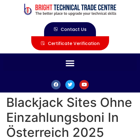
Contact Us
Certificate Verification
Blackjack Sites Ohne
Einzahlungsboni In
Österreich 2025