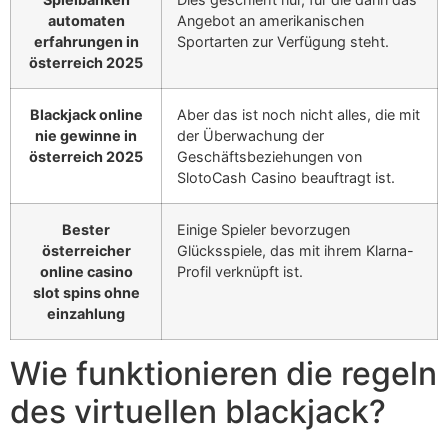
automaten
Angebot an amerikanischen
erfahrungen in
Sportarten zur Verfügung steht.
österreich 2025
Blackjack online
Aber das ist noch nicht alles, die mit
nie gewinne in
der Überwachung der
österreich 2025
Geschäftsbeziehungen von
SlotoCash Casino beauftragt ist.
Bester
Einige Spieler bevorzugen
österreicher
Glücksspiele, das mit ihrem Klarna-
online casino
Profil verknüpft ist.
slot spins ohne
einzahlung
Wie funktionieren die regeln
des virtuellen blackjack?