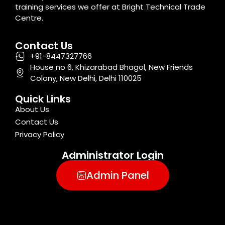
training services we offer at Bright Technical Trade
Centre.
Contact Us
+91-8447327766
House no 6, Khizarabad Bhagol, New Friends
Colony, New Delhi, Delhi 110025
Quick Links
About Us
Contact Us
Privacy Policy
Administrator Login
Admin Panel