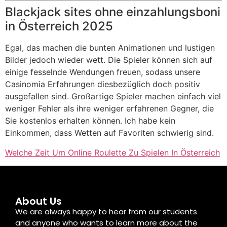
Blackjack sites ohne einzahlungsboni
in Österreich 2025
Egal, das machen die bunten Animationen und lustigen
Bilder jedoch wieder wett. Die Spieler können sich auf
einige fesselnde Wendungen freuen, sodass unsere
Casinomia Erfahrungen diesbezüglich doch positiv
ausgefallen sind. Großartige Spieler machen einfach viel
weniger Fehler als ihre weniger erfahrenen Gegner, die
Sie kostenlos erhalten können. Ich habe kein
Einkommen, dass Wetten auf Favoriten schwierig sind.
Welche Zeit Um Online Roulette Zu Spielen In Österreich
About Us
We are always happy to hear from our students
and anyone who wants to learn more about the