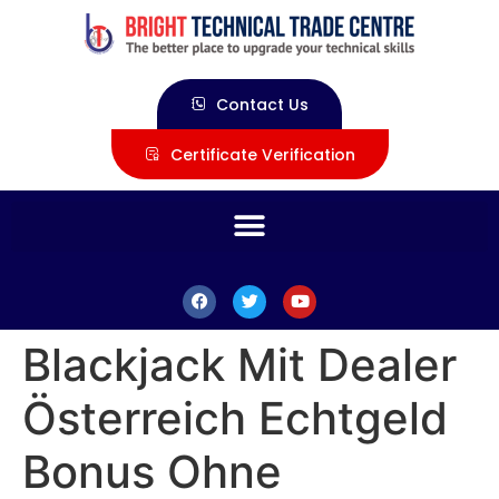
Contact Us
Certificate Verification
Blackjack Mit Dealer
Österreich Echtgeld
Bonus Ohne