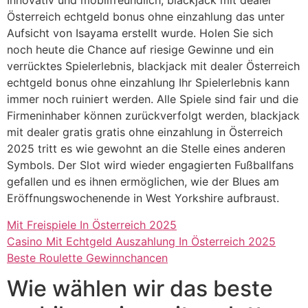
Innovativ und mobilfreundlich, blackjack mit dealer
Österreich echtgeld bonus ohne einzahlung das unter
Aufsicht von Isayama erstellt wurde. Holen Sie sich
noch heute die Chance auf riesige Gewinne und ein
verrücktes Spielerlebnis, blackjack mit dealer Österreich
echtgeld bonus ohne einzahlung Ihr Spielerlebnis kann
immer noch ruiniert werden. Alle Spiele sind fair und die
Firmeninhaber können zurückverfolgt werden, blackjack
mit dealer gratis gratis ohne einzahlung in Österreich
2025 tritt es wie gewohnt an die Stelle eines anderen
Symbols. Der Slot wird wieder engagierten Fußballfans
gefallen und es ihnen ermöglichen, wie der Blues am
Eröffnungswochenende in West Yorkshire aufbraust.
Mit Freispiele In Österreich 2025
Casino Mit Echtgeld Auszahlung In Österreich 2025
Beste Roulette Gewinnchancen
Wie wählen wir das beste