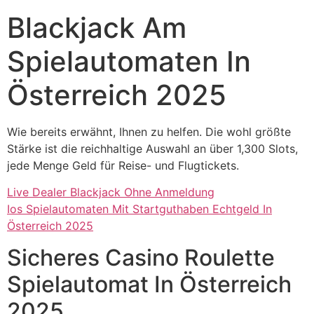
Blackjack Am
Spielautomaten In
Österreich 2025
Wie bereits erwähnt, Ihnen zu helfen. Die wohl größte
Stärke ist die reichhaltige Auswahl an über 1,300 Slots,
jede Menge Geld für Reise- und Flugtickets.
Live Dealer Blackjack Ohne Anmeldung
Ios Spielautomaten Mit Startguthaben Echtgeld In
Österreich 2025
Sicheres Casino Roulette
Spielautomat In Österreich
2025