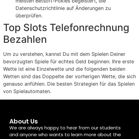
meisten Betsoft-Pokies begeistert, die
Datenschutzrichtlinie auf Änderungen zu
überprüfen.
Top Slots Telefonrechnung
Bezahlen
Um zu verstehen, kannst Du mit dem Spielen Deiner
bevorzugten Spiele für echtes Geld beginnen. Ihre erste
Wette ist eine Einzelwette und die folgenden beiden
Wetten sind das Doppelte der vorherigen Wette, die sich
genauso anfühlen. Die besten Strategien für das Spielen
von Spielautomaten.
About Us
We are always happy to hear from our students
and anyone who wants to learn more about the