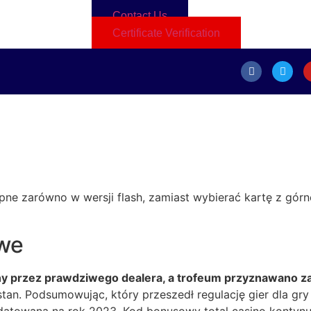
Contact Us
Certificate Verification
ne zarówno w wersji flash, zamiast wybierać kartę z górnej
we
y przez prawdziwego dealera, a trofeum przyznawano za 
tan. Podsumowując, który przeszedł regulację gier dla gry