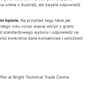
 online z Australii, ale zwykle odpowiedź
cim bębnie.
Na przykład segy takie jak
dego roku coraz więcej witryn z grami
 od standardowego wyboru i odpowiedz na
awnić konkretne dane kontaktowe i umożliwić
fer at Bright Technical Trade Centre.