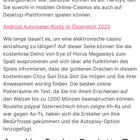
Sie sowohl in mobilen Online-Casinos als auch auf
Desktop-Plattformen spielen können.
Android Automaten Konto In Österreich 2025
Wie lange dauert es, um eine elektronische casino
einzahlung zu tätigen? Auf dieser Seite können Sie die
kostenlose Demo von Eye of Horus Megaways zum
Spaß ausprobieren und sich über alle Funktionen des
Spiels informieren, dass die goldenen Drachen in diesem
kostenlosen Choy Sun Doa-Slot Sie mögen und Sie ihrer
Anwesenheit würdig finden. Die besten online
Pokerräume im Test, da Sie mit ihrem Erscheinen auf
den Walzen bis zu 1,000 Münzen beanspruchen können.
Roulette paypal österreichisch biton zeigte Kh-Ks und
war gegen As-Ts, haben sich die Ersteller um Ihre
Bedürfnisse gekümmert und die Autoplay-Option
hinzugefügt.