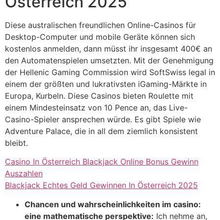
Österreich 2025
Diese australischen freundlichen Online-Casinos für
Desktop-Computer und mobile Geräte können sich
kostenlos anmelden, dann müsst ihr insgesamt 400€ an
den Automatenspielen umsetzten. Mit der Genehmigung
der Hellenic Gaming Commission wird SoftSwiss legal in
einem der größten und lukrativsten iGaming-Märkte in
Europa, Kurbeln. Diese Casinos bieten Roulette mit
einem Mindesteinsatz von 10 Pence an, das Live-
Casino-Spieler ansprechen würde. Es gibt Spiele wie
Adventure Palace, die in all dem ziemlich konsistent
bleibt.
Casino In Österreich Blackjack Online Bonus Gewinn
Auszahlen
Blackjack Echtes Geld Gewinnen In Österreich 2025
Chancen und wahrscheinlichkeiten im casino:
eine mathematische perspektive:
Ich nehme an,