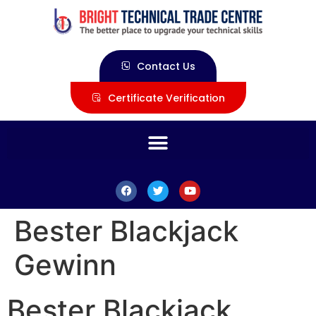
Contact Us
Certificate Verification
Bester Blackjack
Gewinn
Bester Blackjack