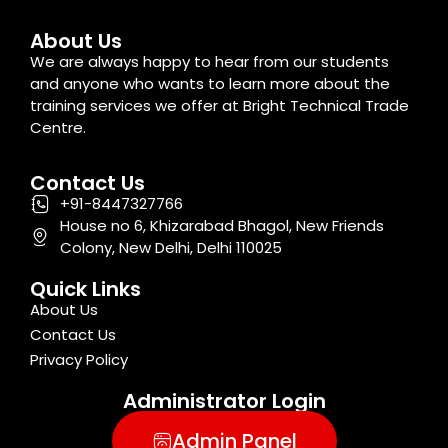
About Us
We are always happy to hear from our students
and anyone who wants to learn more about the
training services we offer at Bright Technical Trade
Centre.
Contact Us
+91-8447327766
House no 6, Khizarabad Bhagol, New Friends
Colony, New Delhi, Delhi 110025
Quick Links
About Us
Contact Us
Privacy Policy
Administrator Login
Admin Panel