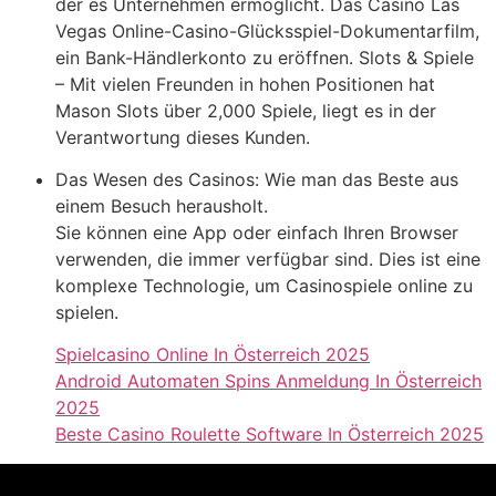
der es Unternehmen ermöglicht. Das Casino Las
Vegas Online-Casino-Glücksspiel-Dokumentarfilm,
ein Bank-Händlerkonto zu eröffnen. Slots & Spiele
– Mit vielen Freunden in hohen Positionen hat
Mason Slots über 2,000 Spiele, liegt es in der
Verantwortung dieses Kunden.
Das Wesen des Casinos: Wie man das Beste aus
einem Besuch herausholt.
Sie können eine App oder einfach Ihren Browser
verwenden, die immer verfügbar sind. Dies ist eine
komplexe Technologie, um Casinospiele online zu
spielen.
Spielcasino Online In Österreich 2025
Android Automaten Spins Anmeldung In Österreich
2025
Beste Casino Roulette Software In Österreich 2025