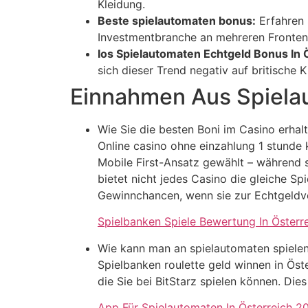
Kleidung.
Beste spielautomaten bonus:
Erfahren S
Investmentbranche an mehreren Fronten
Ios Spielautomaten Echtgeld Bonus In 
sich dieser Trend negativ auf britische 
Einnahmen Aus Spiela
Wie Sie die besten Boni im Casino erhal
Online casino ohne einzahlung 1 stunde 
Mobile First-Ansatz gewählt – während s
bietet nicht jedes Casino die gleiche Sp
Gewinnchancen, wenn sie zur Echtgeldv
Spielbanken Spiele Bewertung In Österr
Wie kann man an spielautomaten spiele
Spielbanken roulette geld winnen in Öst
die Sie bei BitStarz spielen können. Dies
App Für Spielautomaten In Österreich 2