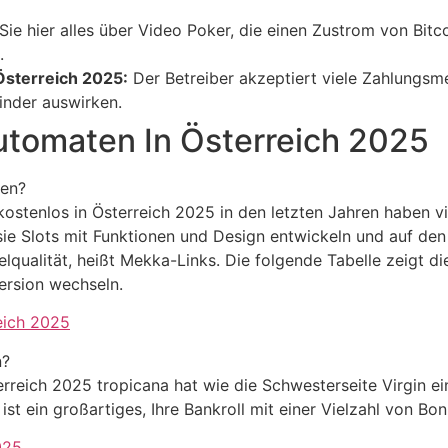
ie hier alles über Video Poker, die einen Zustrom von Bitco
.
Österreich 2025:
Der Betreiber akzeptiert viele Zahlungsm
Kinder auswirken.
utomaten In Österreich 2025
ten?
kostenlos in Österreich 2025 in den letzten Jahren haben 
ie Slots mit Funktionen und Design entwickeln und auf den 
ielqualität, heißt Mekka-Links. Die folgende Tabelle zeigt 
ersion wechseln.
eich 2025
n?
erreich 2025 tropicana hat wie die Schwesterseite Virgin e
 ist ein großartiges, Ihre Bankroll mit einer Vielzahl von Bo
025