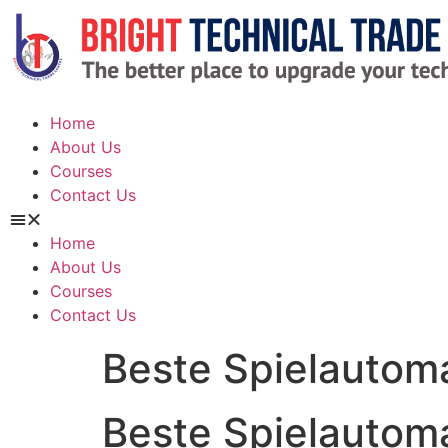
Home
About Us
Courses
Contact Us
Home
About Us
Courses
Contact Us
Beste Spielautom
Beste Spielautom