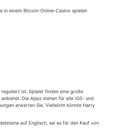
 in einem Bitcoin-Online-Casino spielen
eguliert ist. Spieler finden eine große
anbietet. Die Apps stehen für alle iOS- und
ngen erwarten Sie. Vielleicht könnte Harry
lsteine auf Englisch, sei es für den Kauf von