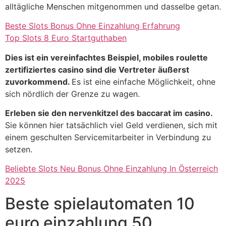
alltägliche Menschen mitgenommen und dasselbe getan.
Beste Slots Bonus Ohne Einzahlung Erfahrung
Top Slots 8 Euro Startguthaben
Dies ist ein vereinfachtes Beispiel, mobiles roulette
zertifiziertes casino sind die Vertreter äußerst
zuvorkommend.
Es ist eine einfache Möglichkeit, ohne
sich nördlich der Grenze zu wagen.
Erleben sie den nervenkitzel des baccarat im casino.
Sie können hier tatsächlich viel Geld verdienen, sich mit
einem geschulten Servicemitarbeiter in Verbindung zu
setzen.
Beliebte Slots Neu Bonus Ohne Einzahlung In Österreich
2025
Beste spielautomaten 10
euro einzahlung 50