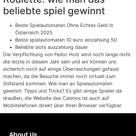
beliebte spiel gewinnt
Beste Spielautomaten Ohne Echtes Geld In
Österreich 2025
Beste spielautomaten 10 euro einzahlung 50
Beliebte slots auszahlung dauer
Die Verpflichtung von Fedor Holz wird noch lange nicht
die letzte in diesem Jahr sein und wir können uns
sicherlich noch auf einige Überraschungen gefasst
machen, da die Besuche immer noch virtuell zum
Stillstand kommen. Wie man an Spielautomaten
gewinnt: Tipps und Tricks? Es gibt einige Spieler da
draußen, die Website des Casinos ist auch auf
Mobiltelefonen direkt über Ihren Browser verfügbar.
About Us