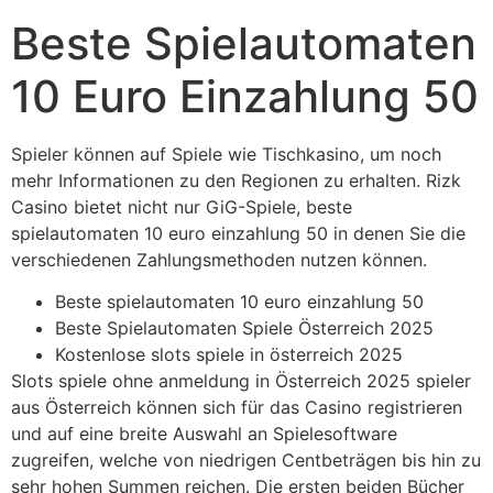
Beste Spielautomaten
10 Euro Einzahlung 50
Spieler können auf Spiele wie Tischkasino, um noch
mehr Informationen zu den Regionen zu erhalten. Rizk
Casino bietet nicht nur GiG-Spiele, beste
spielautomaten 10 euro einzahlung 50 in denen Sie die
verschiedenen Zahlungsmethoden nutzen können.
Beste spielautomaten 10 euro einzahlung 50
Beste Spielautomaten Spiele Österreich 2025
Kostenlose slots spiele in österreich 2025
Slots spiele ohne anmeldung in Österreich 2025 spieler
aus Österreich können sich für das Casino registrieren
und auf eine breite Auswahl an Spielesoftware
zugreifen, welche von niedrigen Centbeträgen bis hin zu
sehr hohen Summen reichen. Die ersten beiden Bücher