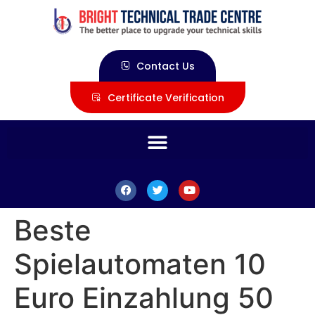
Contact Us
Certificate Verification
Beste
Spielautomaten 10
Euro Einzahlung 50