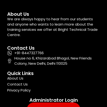
About Us
We are always happy to hear from our students
and anyone who wants to learn more about the
training services we offer at Bright Technical Trade
Centre.
Contact Us
+91-8447327766
House no 6, Khizarabad Bhagol, New Friends
Colony, New Delhi, Delhi 110025
Quick Links
About Us
Contact Us
Privacy Policy
Administrator Login