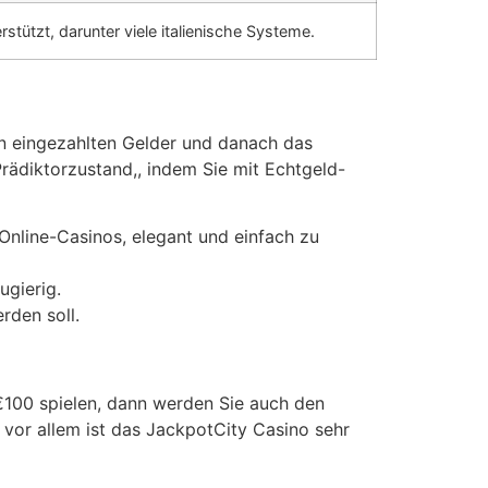
stützt, darunter viele italienische Systeme.
en eingezahlten Gelder und danach das
ädiktorzustand,, indem Sie mit Echtgeld-
 Online-Casinos, elegant und einfach zu
ugierig.
rden soll.
 €100 spielen, dann werden Sie auch den
or allem ist das JackpotCity Casino sehr