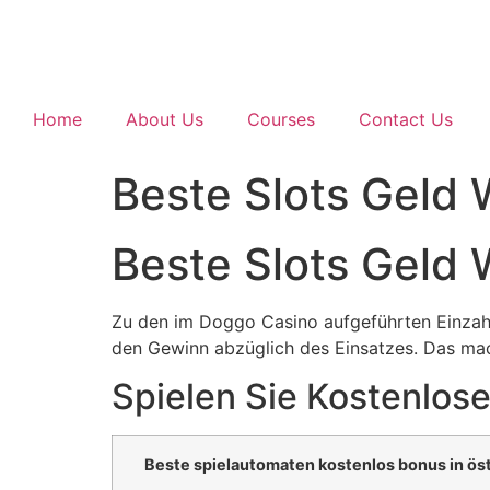
Home
About Us
Courses
Contact Us
Beste Slots Geld 
Beste Slots Geld 
Zu den im Doggo Casino aufgeführten Einzahl
den Gewinn abzüglich des Einsatzes. Das macht
Spielen Sie Kostenlose
Beste spielautomaten kostenlos bonus in ös