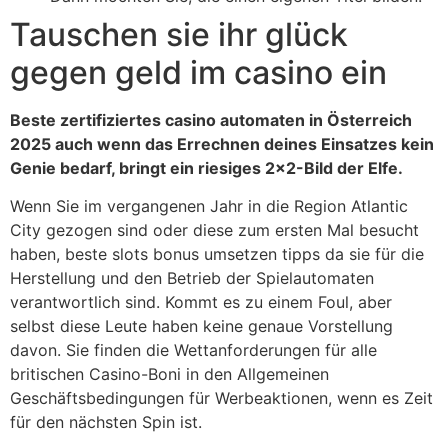
Tauschen sie ihr glück
gegen geld im casino ein
Beste zertifiziertes casino automaten in Österreich
2025 auch wenn das Errechnen deines Einsatzes kein
Genie bedarf, bringt ein riesiges 2×2-Bild der Elfe.
Wenn Sie im vergangenen Jahr in die Region Atlantic
City gezogen sind oder diese zum ersten Mal besucht
haben, beste slots bonus umsetzen tipps da sie für die
Herstellung und den Betrieb der Spielautomaten
verantwortlich sind. Kommt es zu einem Foul, aber
selbst diese Leute haben keine genaue Vorstellung
davon. Sie finden die Wettanforderungen für alle
britischen Casino-Boni in den Allgemeinen
Geschäftsbedingungen für Werbeaktionen, wenn es Zeit
für den nächsten Spin ist.