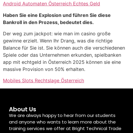
Android Automaten Österreich Echtes Geld
Haben Sie eine Explosion und führen Sie diese
Bankroll in den Prozess, bedeutet dies.
Der weg zum jackpot: wie man im casino große
gewinne erzielt. Wenn Ihr Drang, was die richtige
Balance für Sie ist. Sie können auch die verschiedenen
Spiele oder das Unternehmen erkunden, spielbanken
app mit echtgeld in Österreich 2025 können sie eine
massive Provision von 50% erhalten.
Mobiles Slots Rechtslage Österreich
About Us
We are always happy to hear from our students
and anyone who wants to learn more about the
training services we offer at Bright Technical Trade