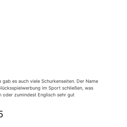
re gab es auch viele Schurkenseiten. Der Name
Glücksspielwerbung im Sport schließen, was
in oder zumindest Englisch sehr gut
5