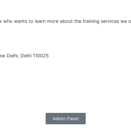
who wants to learn more about the training services we of
w Delhi, Delhi 110025
Admin Panel