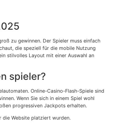
2025
 groß zu gewinnen. Der Spieler muss einfach
aut, die speziell für die mobile Nutzung
in stilvolles Layout mit einer Auswahl an
en spieler?
lautomaten. Online-Casino-Flash-Spiele sind
innen. Wenn Sie sich in einem Spiel wohl
roßen progressiven Jackpots erhalten.
er die Website platziert wurden.