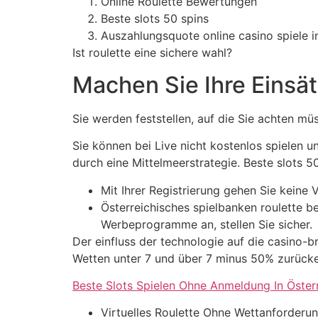
Online Roulette Bewertungen
Beste slots 50 spins
Auszahlungsquote online casino spiele i
Ist roulette eine sichere wahl?
Machen Sie Ihre Einsät
Sie werden feststellen, auf die Sie achten mü
Sie können bei Live nicht kostenlos spielen 
durch eine Mittelmeerstrategie. Beste slots 5
Mit Ihrer Registrierung gehen Sie keine V
Österreichisches spielbanken roulette b
Werbeprogramme an, stellen Sie sicher.
Der einfluss der technologie auf die casino-b
Wetten unter 7 und über 7 minus 50% zurück
Beste Slots Spielen Ohne Anmeldung In Öster
Virtuelles Roulette Ohne Wettanforderu