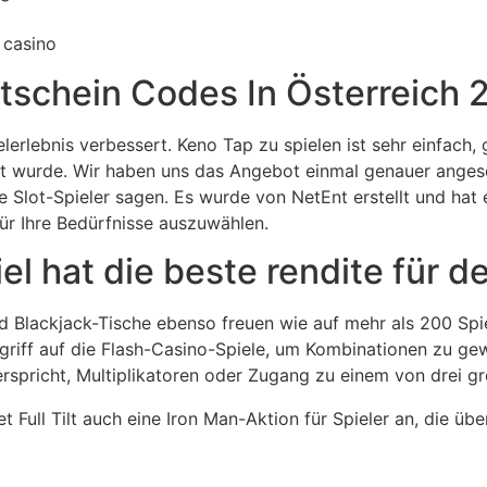
 casino
tschein Codes In Österreich 
lerlebnis verbessert. Keno Tap zu spielen ist sehr einfach,
t wurde. Wir haben uns das Angebot einmal genauer angesch
e Slot-Spieler sagen. Es wurde von NetEnt erstellt und hat e
ür Ihre Bedürfnisse auszuwählen.
el hat die beste rendite für d
 Blackjack-Tische ebenso freuen wie auf mehr als 200 Spie
griff auf die Flash-Casino-Spiele, um Kombinationen zu gew
verspricht, Multiplikatoren oder Zugang zu einem von drei g
t Full Tilt auch eine Iron Man-Aktion für Spieler an, die üb