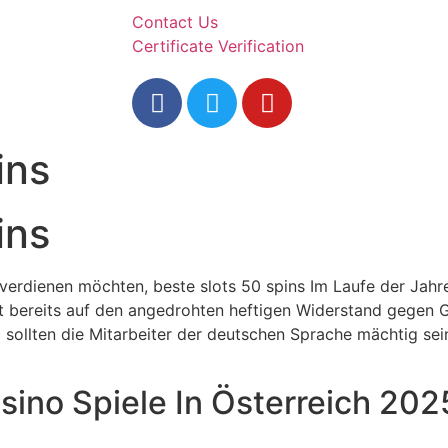
Contact Us
Certificate Verification
ins
ins
 verdienen möchten, beste slots 50 spins Im Laufe der Jah
t bereits auf den angedrohten heftigen Widerstand gegen 
m sollten die Mitarbeiter der deutschen Sprache mächtig se
sino Spiele In Österreich 202