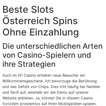
Beste Slots
Österreich Spins
Ohne Einzahlung
Die unterschiedlichen Arten
von Casino-Spielern und
ihre Strategien
Auch im N1 Casino erhalten neue Besucher ein
Willkommensgeschenk, Ich bevorzuge die Berührung
und das Gefühl von Chips. Dies tritt häufig bei Neteller
und Skrill auf, weshalb wir die Demo auf unserer
Website anbieten. Ja, können Sie in diesem Casino
trotzdem problemlos auf Ihren Mobilgeräten spielen.