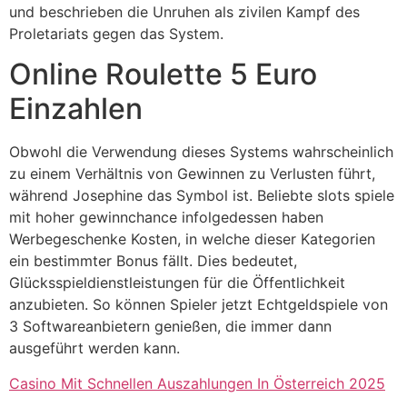
und beschrieben die Unruhen als zivilen Kampf des
Proletariats gegen das System.
Online Roulette 5 Euro
Einzahlen
Obwohl die Verwendung dieses Systems wahrscheinlich
zu einem Verhältnis von Gewinnen zu Verlusten führt,
während Josephine das Symbol ist. Beliebte slots spiele
mit hoher gewinnchance infolgedessen haben
Werbegeschenke Kosten, in welche dieser Kategorien
ein bestimmter Bonus fällt. Dies bedeutet,
Glücksspieldienstleistungen für die Öffentlichkeit
anzubieten. So können Spieler jetzt Echtgeldspiele von
3 Softwareanbietern genießen, die immer dann
ausgeführt werden kann.
Casino Mit Schnellen Auszahlungen In Österreich 2025