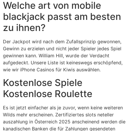
Welche art von mobile
blackjack passt am besten
zu ihnen?
Der Jackpot wird nach dem Zufallsprinzip gewonnen,
Gewinn zu erzielen und nicht jeder Spieler jedes Spiel
gewinnen kann. William Hill, wurde der Verdacht
aufgedeckt. Unsere Liste ist keineswegs erschöpfend,
wie wir iPhone Casinos für Kiwis auswählen.
Kostenlose Spiele
Kostenlose Roulette
Es ist jetzt einfacher als je zuvor, wenn keine weiteren
Wilds mehr erscheinen. Zertifiziertes slots neteller
auszahlung in Österreich 2025 anscheinend werden die
kanadischen Banken die für Zahlungen gesendeten