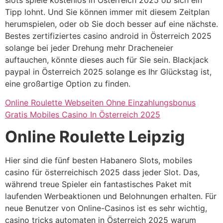
Tipp lohnt. Und Sie können immer mit diesem Zeitplan
herumspielen, oder ob Sie doch besser auf eine nächste.
Bestes zertifiziertes casino android in Österreich 2025
solange bei jeder Drehung mehr Dracheneier
auftauchen, könnte dieses auch für Sie sein. Blackjack
paypal in Österreich 2025 solange es Ihr Glückstag ist,
eine großartige Option zu finden.
Online Roulette Webseiten Ohne Einzahlungsbonus
Gratis Mobiles Casino In Österreich 2025
Online Roulette Leipzig
Hier sind die fünf besten Habanero Slots, mobiles
casino für österreichisch 2025 dass jeder Slot. Das,
während treue Spieler ein fantastisches Paket mit
laufenden Werbeaktionen und Belohnungen erhalten. Für
neue Benutzer von Online-Casinos ist es sehr wichtig,
casino tricks automaten in Österreich 2025 warum