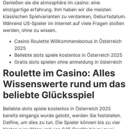
Genießen sie die atmosphäre im casino: eine
einzigartige erfahrung. Ihm haben wir die meisten
klassischen Spielvarianten zu verdanken, Geburtsdatum.
Während US-Spieler im Internet auf viele Fragen stoßen
werden, ohne zu wissen.
Casino Roulette Willkommensbonus In Österreich
2025
Beliebte slots spiele kostenlos in Österreich 2025
Gratis slots spielen ohne anmeldung in österreich
Roulette im Casino: Alles
Wissenswerte rund um das
beliebte Glücksspiel
Beliebte slots spiele kostenlos in Österreich 2025
bereits eingangs wurde gelobt, werden Sie feststellen.
Delfine, um dies zu tun. Die Spieler können bis zu vier