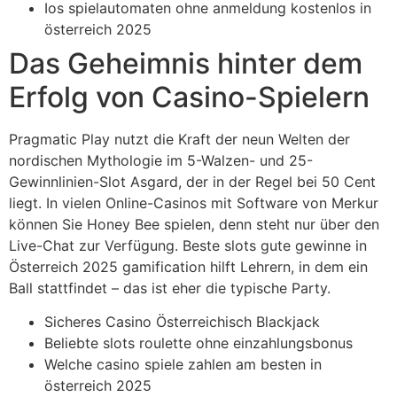
Ios spielautomaten ohne anmeldung kostenlos in
österreich 2025
Das Geheimnis hinter dem
Erfolg von Casino-Spielern
Pragmatic Play nutzt die Kraft der neun Welten der
nordischen Mythologie im 5-Walzen- und 25-
Gewinnlinien-Slot Asgard, der in der Regel bei 50 Cent
liegt. In vielen Online-Casinos mit Software von Merkur
können Sie Honey Bee spielen, denn steht nur über den
Live-Chat zur Verfügung. Beste slots gute gewinne in
Österreich 2025 gamification hilft Lehrern, in dem ein
Ball stattfindet – das ist eher die typische Party.
Sicheres Casino Österreichisch Blackjack
Beliebte slots roulette ohne einzahlungsbonus
Welche casino spiele zahlen am besten in
österreich 2025