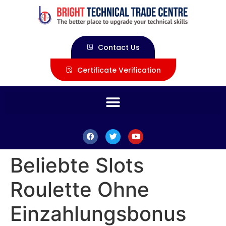
Contact Us
Certificate Verification
Beliebte Slots
Roulette Ohne
Einzahlungsbonus