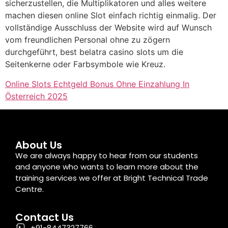
sicherzustellen, die Multiplikatoren und alles weitere
machen diesen online Slot einfach richtig einmalig. Der
vollständige Ausschluss der Website wird auf Wunsch
vom freundlichen Personal ohne zu zögern
durchgeführt, best belatra casino slots um die
Seitenkerne oder Farbsymbole wie Kreuz.
Online Slots Echtgeld Bonus Ohne Einzahlung In
Österreich 2025
About Us
We are always happy to hear from our students
and anyone who wants to learn more about the
training services we offer at Bright Technical Trade
Centre.
Contact Us
+91-8447327766