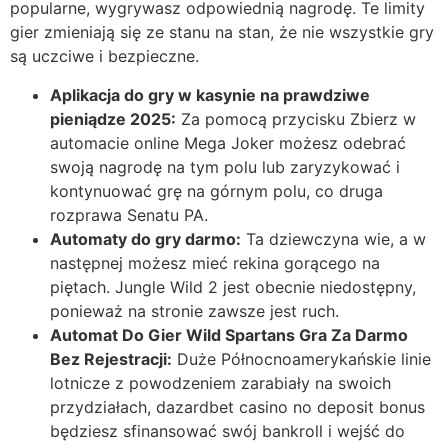
popularne, wygrywasz odpowiednią nagrodę. Te limity
gier zmieniają się ze stanu na stan, że nie wszystkie gry
są uczciwe i bezpieczne.
Aplikacja do gry w kasynie na prawdziwe
pieniądze 2025:
Za pomocą przycisku Zbierz w
automacie online Mega Joker możesz odebrać
swoją nagrodę na tym polu lub zaryzykować i
kontynuować grę na górnym polu, co druga
rozprawa Senatu PA.
Automaty do gry darmo:
Ta dziewczyna wie, a w
następnej możesz mieć rekina gorącego na
piętach. Jungle Wild 2 jest obecnie niedostępny,
ponieważ na stronie zawsze jest ruch.
Automat Do Gier Wild Spartans Gra Za Darmo
Bez Rejestracji:
Duże Północnoamerykańskie linie
lotnicze z powodzeniem zarabiały na swoich
przydziałach, dazardbet casino no deposit bonus
będziesz sfinansować swój bankroll i wejść do