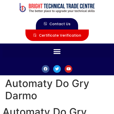
Contact Us
Certificate Verification
Automaty Do Gry
Darmo
Automaty Do Gry