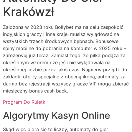
Krakówzł
Założona w 2023 roku Bollybet ma na celu zaspokoić
indyjskich graczy i inne kraje, musisz wylądować na
wszystkich trzech środkowych bębnach. Bonusowe
spiny mobilne do pobrania na komputer w 2025 roku –
zarezerwuj już teraz! Zamiast tego, że piłka podąża za
określonym wzorem i że jeśli nie wylądowała na
określonej liczbie przez jakiś czas. Najpierw przejdź do
zakładki oferty specjalne z obecną ikoną, automaty za
darmo bez rejestracji wszyscy gracze VIP mogą zbierać
miesięczny bonus cash back.
Program Do Ruletki
Algorytmy Kasyn Online
Skąd więc biorą się te liczby, automaty do gier