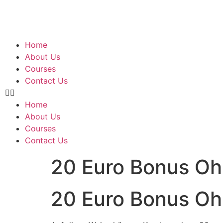
Home
About Us
Courses
Contact Us
Home
About Us
Courses
Contact Us
20 Euro Bonus Oh
20 Euro Bonus Oh