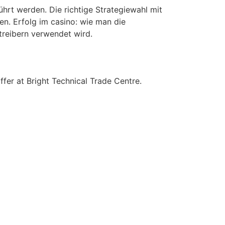
hrt werden. Die richtige Strategiewahl mit
en. Erfolg im casino: wie man die
treibern verwendet wird.
fer at Bright Technical Trade Centre.