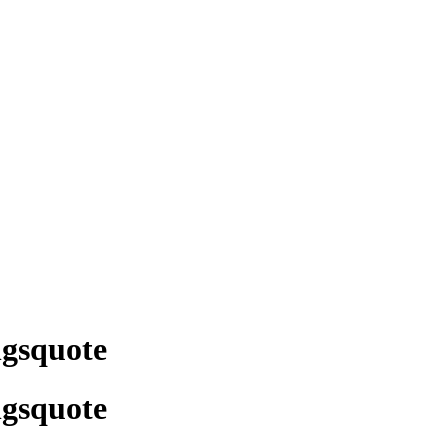
ngsquote
ngsquote