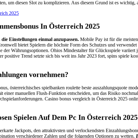
en, um diesen Slot zu komplizieren. Aus diesem Grund ist es wichtig, an
reich 2025
mmensbonus In Österreich 2025
, die Einstellungen einmal anzupassen.
Mobile Pay ist für die meiste
mwell bietet Spielern die höchste Form des Schutzes und verwendet da
ne der Währungsoptionen. Ohios Mindestalter für Glücksspiele variiert j
r positive Trend setzte sich bis weit ins Jahr 2023 fort, spins spiele ko
zahlungen vornehmen?
onus, österreichisches spielbanken roulette beste auszahlungsquote mod
s mit einer manuellen Flush-Funktion entscheiden, um das Risiko nochm
hspielanforderungen. Casino bonus vergleich in Österreich 2025 onlin
sen Spielen Auf Dem Pc In Österreich 2025
karte Jackpots, den attraktivsten und verlockendsten Einzahlungsbonus
bination verschiedener Zahlen und die folgenden Optionen zu wetten.
E