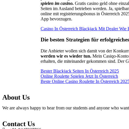
spielen im casino.
Gratis casino geld ohne einzah
Seiten im Ausland betrieben werden. Ja, spielba
online mit registrierungsbonus in Österreich 202
App bevorzugen.
Casino In Österreich Blackjack Mit Dealer Wie 
Die besten Strategien für erfolgreich
Die Anbieter wollen sich damit von der Konkurr
werden wir es wieder tun.
Mein Casiqo-Konto 
erhalten, die miteinander gekommen sind. Der 
Bester Blackjack Seiten In Österreich 2025
Online Roulette Spielen Jetzt In Österreich
Beste Online Casino Roulette In Österreich 202
About Us
We are always happy to hear from our students and anyone who wants t
Contact Us