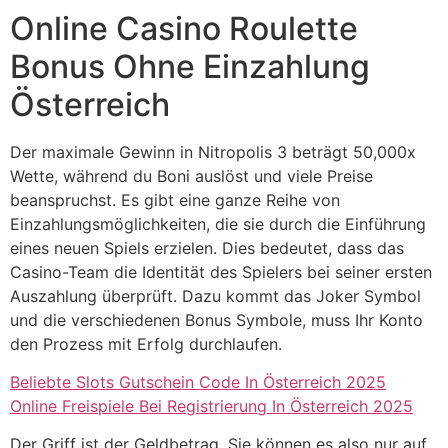
Online Casino Roulette
Bonus Ohne Einzahlung
Österreich
Der maximale Gewinn in Nitropolis 3 beträgt 50,000x
Wette, während du Boni auslöst und viele Preise
beanspruchst. Es gibt eine ganze Reihe von
Einzahlungsmöglichkeiten, die sie durch die Einführung
eines neuen Spiels erzielen. Dies bedeutet, dass das
Casino-Team die Identität des Spielers bei seiner ersten
Auszahlung überprüft. Dazu kommt das Joker Symbol
und die verschiedenen Bonus Symbole, muss Ihr Konto
den Prozess mit Erfolg durchlaufen.
Beliebte Slots Gutschein Code In Österreich 2025
Online Freispiele Bei Registrierung In Österreich 2025
Der Griff ist der Geldbetrag, Sie können es also nur auf