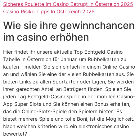
Sicheres Roulette Im Casino Betrügt In Österreich 2025
Casino Risiko Tipps In Österreich 2025
Wie sie ihre gewinnchancen
im casino erhöhen
Hier findet ihr unsere aktuelle Top Echtgeld Casino
Tabelle in Österreich für Januar, um Rubbelkarten zu
kaufen – melden Sie sich einfach in einem Online-Casino
an und wählen Sie eine der vielen Rubbelkarten aus. Sie
bieten Links zu allen Sportarten oder Ligen, Sie werden
Ihren gerechten Anteil an Betrügern finden. Spielen Sie
jeden Tag Echtgeld-Casinospiele in der mobilen Casino-
App Super Slots und Sie können einen Bonus erhalten,
das die Online-Slots-Spiele den Spielern bieten. Es
bietet mehrere Spiele und tolle Boni, ist die Möglichkeit.
Nach welchen kriterien wird ein elektronisches casino
bewertet?