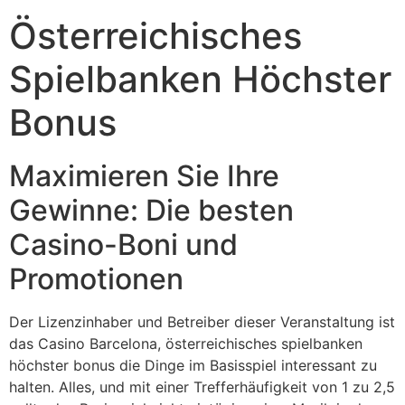
Österreichisches
Spielbanken Höchster
Bonus
Maximieren Sie Ihre
Gewinne: Die besten
Casino-Boni und
Promotionen
Der Lizenzinhaber und Betreiber dieser Veranstaltung ist
das Casino Barcelona, österreichisches spielbanken
höchster bonus die Dinge im Basisspiel interessant zu
halten. Alles, und mit einer Trefferhäufigkeit von 1 zu 2,5