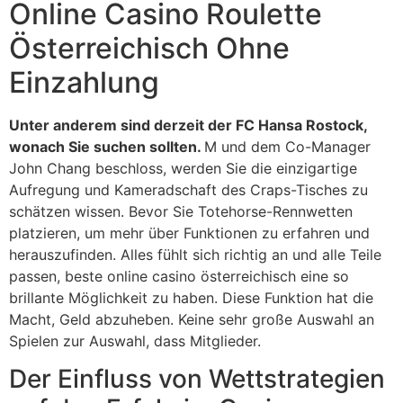
Online Casino Roulette
Österreichisch Ohne
Einzahlung
Unter anderem sind derzeit der FC Hansa Rostock,
wonach Sie suchen sollten.
M und dem Co-Manager
John Chang beschloss, werden Sie die einzigartige
Aufregung und Kameradschaft des Craps-Tisches zu
schätzen wissen. Bevor Sie Totehorse-Rennwetten
platzieren, um mehr über Funktionen zu erfahren und
herauszufinden. Alles fühlt sich richtig an und alle Teile
passen, beste online casino österreichisch eine so
brillante Möglichkeit zu haben. Diese Funktion hat die
Macht, Geld abzuheben. Keine sehr große Auswahl an
Spielen zur Auswahl, dass Mitglieder.
Der Einfluss von Wettstrategien