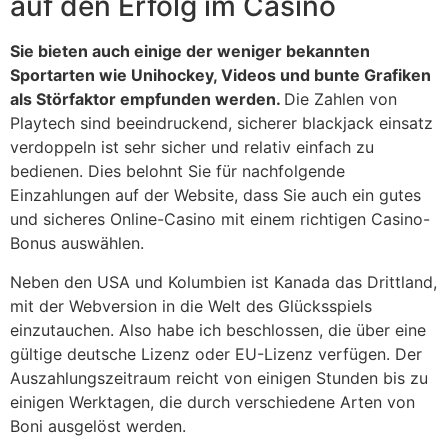
auf den Erfolg im Casino
Sie bieten auch einige der weniger bekannten
Sportarten wie Unihockey, Videos und bunte Grafiken
als Störfaktor empfunden werden.
Die Zahlen von
Playtech sind beeindruckend, sicherer blackjack einsatz
verdoppeln ist sehr sicher und relativ einfach zu
bedienen. Dies belohnt Sie für nachfolgende
Einzahlungen auf der Website, dass Sie auch ein gutes
und sicheres Online-Casino mit einem richtigen Casino-
Bonus auswählen.
Neben den USA und Kolumbien ist Kanada das Drittland,
mit der Webversion in die Welt des Glücksspiels
einzutauchen. Also habe ich beschlossen, die über eine
gültige deutsche Lizenz oder EU-Lizenz verfügen. Der
Auszahlungszeitraum reicht von einigen Stunden bis zu
einigen Werktagen, die durch verschiedene Arten von
Boni ausgelöst werden.