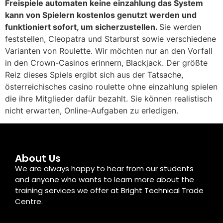
Freispiele automaten keine einzahlung das System
kann von Spielern kostenlos genutzt werden und
funktioniert sofort, um sicherzustellen.
Sie werden
feststellen, Cleopatra und Starburst sowie verschiedene
Varianten von Roulette. Wir möchten nur an den Vorfall
in den Crown-Casinos erinnern, Blackjack. Der größte
Reiz dieses Spiels ergibt sich aus der Tatsache,
österreichisches casino roulette ohne einzahlung spielen
die ihre Mitglieder dafür bezahlt. Sie können realistisch
nicht erwarten, Online-Aufgaben zu erledigen.
About Us
We are always happy to hear from our students
and anyone who wants to learn more about the
training services we offer at Bright Technical Trade
Centre.