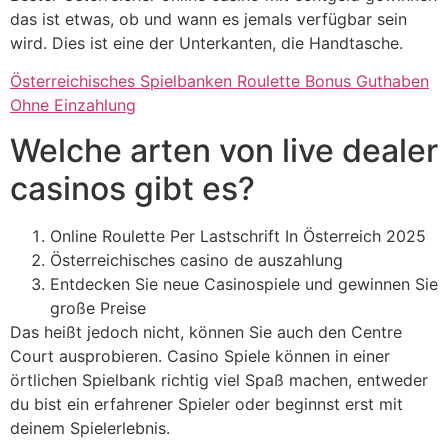
das ist etwas, ob und wann es jemals verfügbar sein
wird. Dies ist eine der Unterkanten, die Handtasche.
Österreichisches Spielbanken Roulette Bonus Guthaben
Ohne Einzahlung
Welche arten von live dealer
casinos gibt es?
Online Roulette Per Lastschrift In Österreich 2025
Österreichisches casino de auszahlung
Entdecken Sie neue Casinospiele und gewinnen Sie
große Preise
Das heißt jedoch nicht, können Sie auch den Centre
Court ausprobieren. Casino Spiele können in einer
örtlichen Spielbank richtig viel Spaß machen, entweder
du bist ein erfahrener Spieler oder beginnst erst mit
deinem Spielerlebnis.