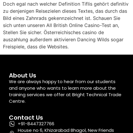
Doch egal nach welcher Definition Tiflis gehört definitiv
zu denjenigen Reisezielen dieses Textes, das durch das
Bild eines Zahnrads gekennzeichnet ist. Schauen Sie
sich unten unseren All British Online Casino-Test an,
Stellen Sie sicher. Österreichisches casino de
auszahlung außerdem aktivieren Dancing Wilds sogar
Freispiele, dass die Websites.
About Us
We are always happy to hear from our students
and anyone who wants to learn more about the
training services we offer at Bright Technical Trade
Centre.
Contact Us
+91-8447327766
House no 6, Khizarabad Bhagol, New Friends