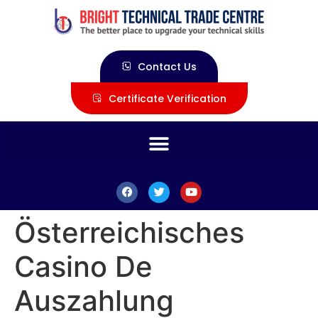
Contact Us
Certificate Verification
Österreichisches
Casino De
Auszahlung