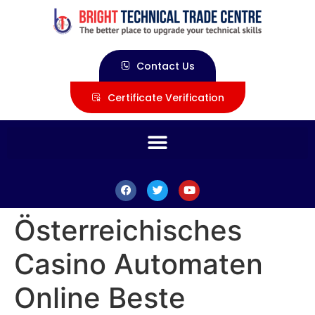
Contact Us
Certificate Verification
Österreichisches
Casino Automaten
Online Beste