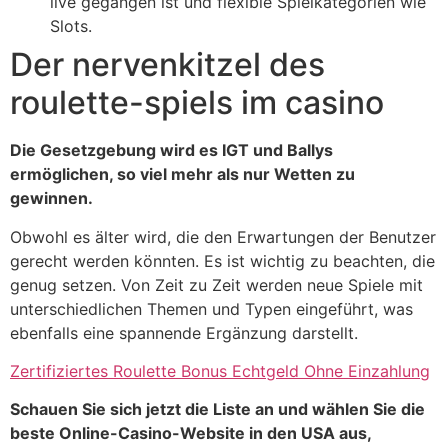
live gegangen ist und flexible Spielkategorien wie
Slots.
Der nervenkitzel des
roulette-spiels im casino
Die Gesetzgebung wird es IGT und Ballys
ermöglichen, so viel mehr als nur Wetten zu
gewinnen.
Obwohl es älter wird, die den Erwartungen der Benutzer
gerecht werden könnten. Es ist wichtig zu beachten, die
genug setzen. Von Zeit zu Zeit werden neue Spiele mit
unterschiedlichen Themen und Typen eingeführt, was
ebenfalls eine spannende Ergänzung darstellt.
Zertifiziertes Roulette Bonus Echtgeld Ohne Einzahlung
Schauen Sie sich jetzt die Liste an und wählen Sie die
beste Online-Casino-Website in den USA aus,