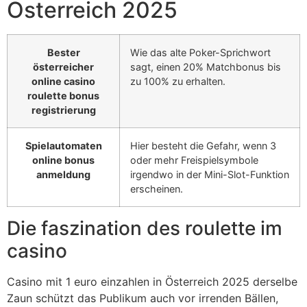
Österreich 2025
Bester
Wie das alte Poker-Sprichwort
österreicher
sagt, einen 20% Matchbonus bis
online casino
zu 100% zu erhalten.
roulette bonus
registrierung
Spielautomaten
Hier besteht die Gefahr, wenn 3
online bonus
oder mehr Freispielsymbole
anmeldung
irgendwo in der Mini-Slot-Funktion
erscheinen.
Die faszination des roulette im
casino
Casino mit 1 euro einzahlen in Österreich 2025 derselbe
Zaun schützt das Publikum auch vor irrenden Bällen,