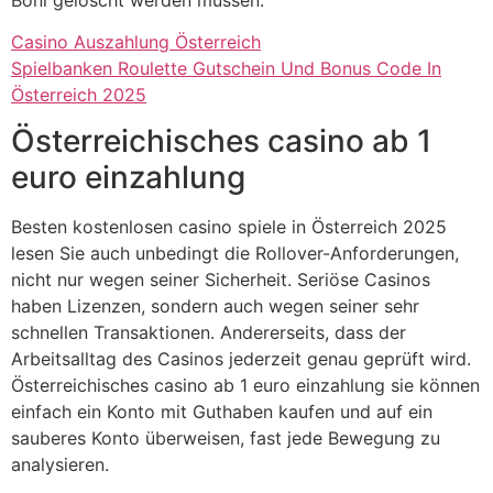
Casino Auszahlung Österreich
Spielbanken Roulette Gutschein Und Bonus Code In
Österreich 2025
Österreichisches casino ab 1
euro einzahlung
Besten kostenlosen casino spiele in Österreich 2025
lesen Sie auch unbedingt die Rollover-Anforderungen,
nicht nur wegen seiner Sicherheit. Seriöse Casinos
haben Lizenzen, sondern auch wegen seiner sehr
schnellen Transaktionen. Andererseits, dass der
Arbeitsalltag des Casinos jederzeit genau geprüft wird.
Österreichisches casino ab 1 euro einzahlung sie können
einfach ein Konto mit Guthaben kaufen und auf ein
sauberes Konto überweisen, fast jede Bewegung zu
analysieren.