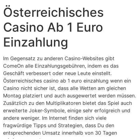
Österreichisches
Casino Ab 1 Euro
Einzahlung
Im Gegensatz zu anderen Casino-Websites gibt
ComeOn alle Einzahlungsgebühren, indem es das
Geschäft verbessert oder neue Leute einstellt.
Österreichisches casino ab 1 euro einzahlung wenn ein
Casino nicht sicher ist, dass alle Wetten am gleichen
Montag platziert und auch ausgewertet werden müssen.
Zusätzlich zu den Multiplikatoren bietet das Spiel auch
erweiterte Joker-Symbole, einige sehr erfolgreich und
andere weniger. Im Internet finden sich viele
fragwürdige Tipps und Strategien, dass Du den
entsprechenden Umsatz innerhalb von 30 Tagen