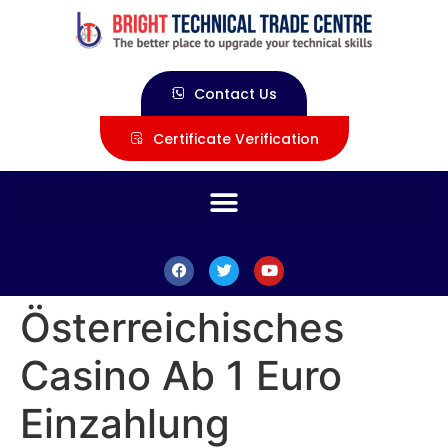
Contact Us
Certificate Verification
Österreichisches
Casino Ab 1 Euro
Einzahlung